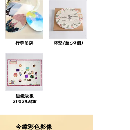
行李吊牌
杯墊(至少3個)
磁鐵吸板
31 X 39.5CM
​今緯彩色影像