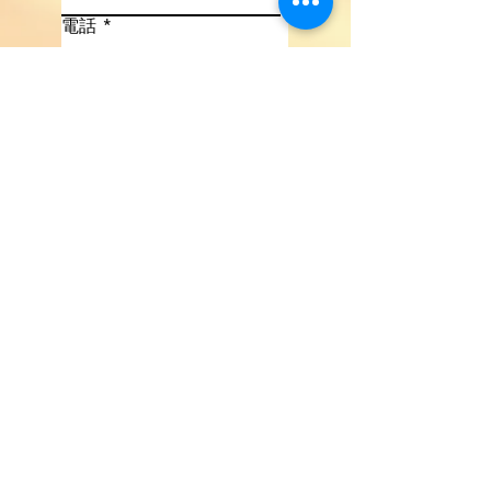
電話
電子信箱
撰寫訊息
語言
必
詢問項目
*
填
詢價
洽談合作
其他
提交
官方帳號
LINE