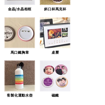
金晶/水晶相框
斜口杯馬克杯
馬口鐵胸章
桌曆
客製化運動水壺
磁鐵