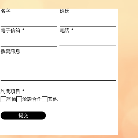
名字
姓氏
電子信箱
電話
撰寫訊息
必
詢問項目
*
填
詢價
洽談合作
其他
提交