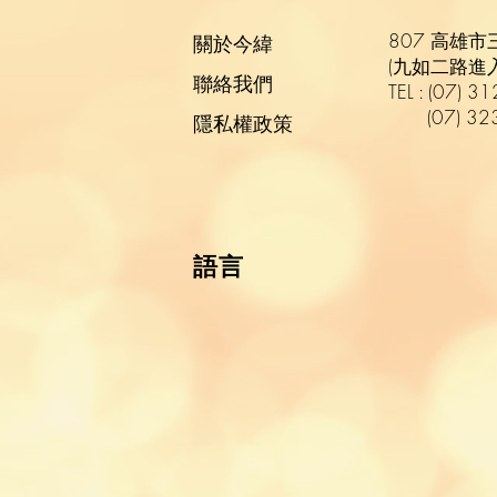
807 高雄市
關於今緯
(九如二路進
​聯絡我們
TEL :
(
07
)
31
(07) 323
隱私權政策
語言