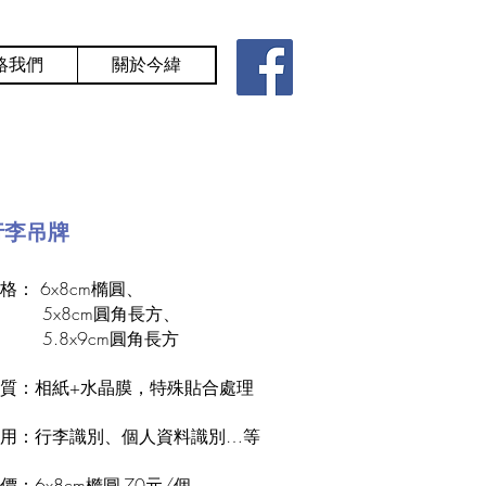
絡我們
關於今緯
行李吊牌
格： 6x8cm橢圓、
5x8cm圓角長方、
5.8x9cm圓角長方
質：相紙+水晶膜，特殊貼合處理
用：行李識別、個人資料識別…等
價：6x8cm橢圓-70元/個