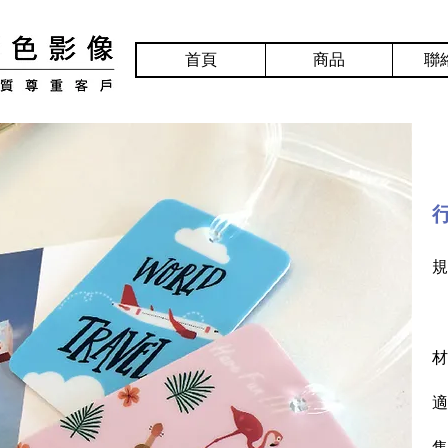
首頁
商品
聯
規
材
適
售