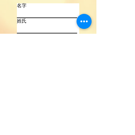
名字
姓氏
電話
電子信箱
撰寫訊息
語言
必
詢問項目
*
填
詢價
洽談合作
其他
提交