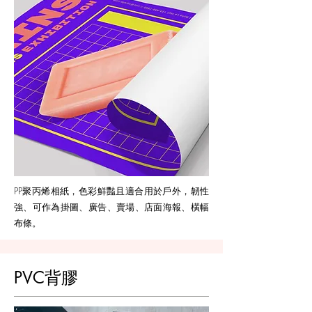
PP聚丙烯相紙，色彩鮮豔且適合用於戶外，韌性
強、可作為掛圖、廣告、賣場、店面海報、橫幅
布條。
PVC背膠