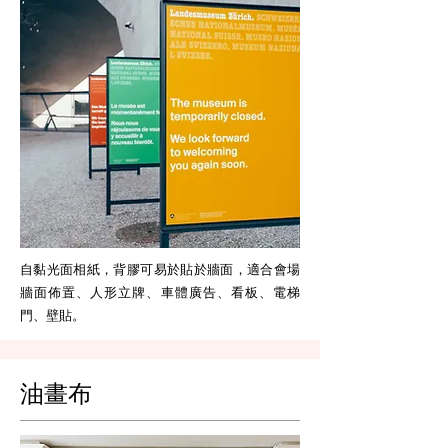
自黏光面相紙，背膠可易於貼於牆面，適合會場
牆面佈置、人形立牌、車體廣告、看板、電梯
門、壁貼。
油畫布