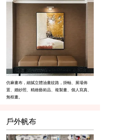
仿麻畫布，細膩立體油畫紋路，掛軸、展場佈
置、婚紗照、精緻藝術品、複製畫、個人寫真、
無框畫。
戶外帆布