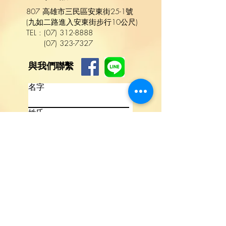
807 高雄市三民區安東街25-1號
(九如二路進入安東街步行10公尺)
TEL :
(
07
)
312-8888
(07) 323-7327
與我們聯繫
名字
姓氏
電話
電子信箱
撰寫訊息
語言