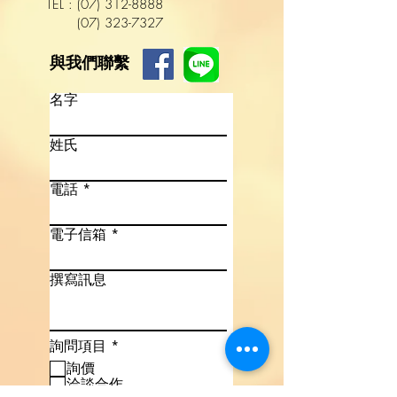
TEL :
(
07
)
312-8888
(07) 323-7327
與我們聯繫
名字
姓氏
電話
電子信箱
撰寫訊息
語言
必
詢問項目
*
填
詢價
洽談合作