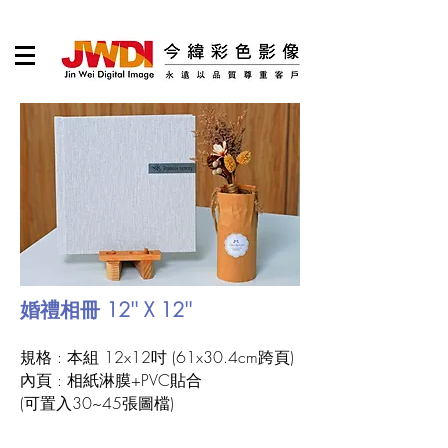
婚禮相冊 12'' X 12''
規格 : 本組 12x12吋 (61x30.4cm跨頁)
內頁 : 相紙淋膜+PVC貼合
(可置入30~45張圖檔)