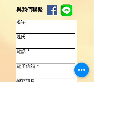
與我們聯繫
名字
姓氏
電話
電子信箱
撰寫訊息
語言
必
詢問項目
*
填
詢價
洽談合作
其他
提交