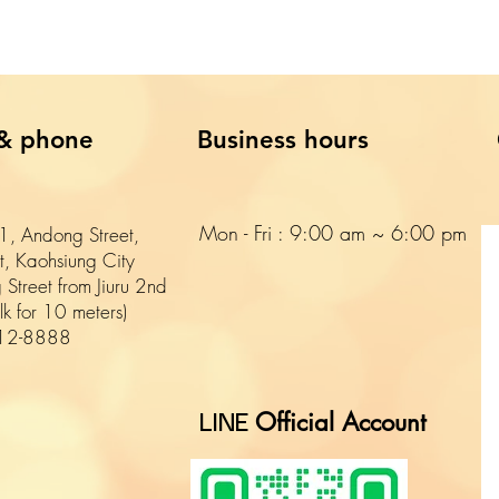
& phone
Business hours
Mon - Fri : 9:00 am ~ 6:00 pm​​
, Andong Street,
ct, Kaohsiung City
 Street from Jiuru 2nd
k for 10 meters)
12-8888
Official Account
LINE