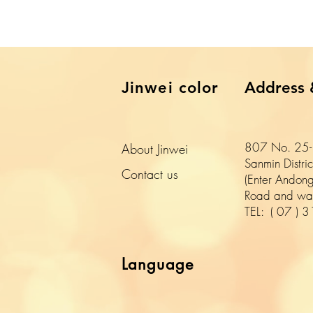
​Jinwei color
Address 
807 No. 25-1
About Jinwei
Sanmin Distri
​Contact us
(Enter Andong
Road and wal
TEL:
(
07
)
3
Language